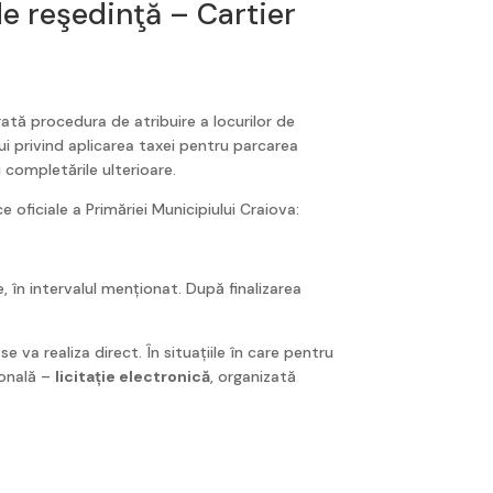
de reşedinţă – Cartier
rată procedura de atribuire a locurilor de
i privind aplicarea taxei pentru parcarea
și completările ulterioare.
e oficiale a Primăriei Municipiului Craiova:
 în intervalul menționat. După finalizarea
e va realiza direct. În situațiile în care pentru
ională –
licitație electronică
, organizată