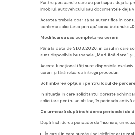
Pentru persoanele care au participat deja la pro
imobilul, autovehiculul sau documentele deja v
Acestea trebuie doar să se autentifice în cont
confirme solicitarea prin apăsarea butonului
„D
Modificarea sau completarea cererii
Până la data de
31.03.2026
, în cazul în care 
sunt disponibile butoanele
„Modifică date”
și
Aceste funcționalități sunt disponibile exclusiv
cererii și fără reluarea întregii proceduri.
Schimbarea opțiunii pentru locul de parcar
În situația în care solicitantul dorește schimba
solicitare pentru un alt loc, în perioada activă
Ce urmează după închiderea perioadei de 
După închiderea perioadei de înscriere, urmează
În cazul în care numărul solicitărilor este
mai