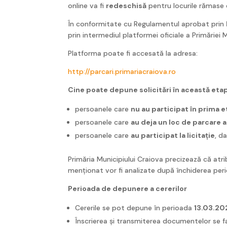
online va fi
redeschisă
pentru locurile rămase d
În conformitate cu Regulamentul aprobat prin
prin intermediul platformei oficiale a Primăriei 
Platforma poate fi accesată la adresa:
http://parcari.primariacraiova.ro
Cine poate depune solicitări în această eta
persoanele care
nu au participat în prima 
persoanele care
au deja un loc de parcare a
persoanele care
au participat la licitație
, d
Primăria Municipiului Craiova precizează că atr
menționat vor fi analizate după închiderea perio
Perioada de depunere a cererilor
Cererile se pot depune în perioada
13.03.20
Înscrierea și transmiterea documentelor se 