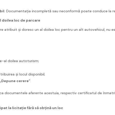
bil
. Documentația incompletă sau neconformă poate conduce la resp
l doilea loc de parcare
 atribuit și doresc un al doilea loc pentru un alt autovehicul, nu es
e-al doilea autoturism;
ibuirea și locul disponibil;
„Depune cerere”
.
rca documentele aferente acestuia, respectiv certificatul de înmatr
t la licitație fără să obțină un loc