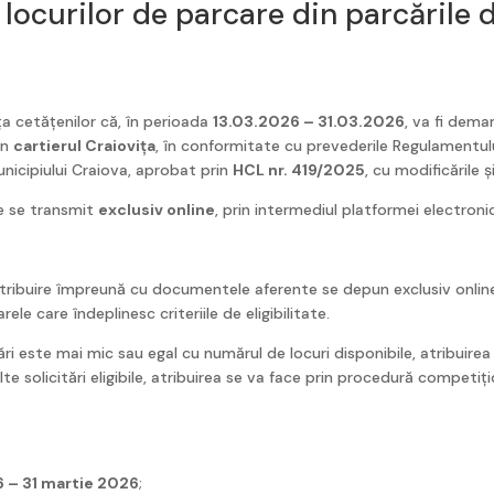
 locurilor de parcare din parcările 
ța cetățenilor că, în perioada
13.03.2026 – 31.03.2026
, va fi dema
in
cartierul Craiovița
, în conformitate cu prevederile Regulamentulu
nicipiului Craiova, aprobat prin
HCL nr. 419/2025
, cu modificările 
re se transmit
exclusiv online
, prin intermediul platformei electronic
 atribuire împreună cu documentele aferente se depun exclusiv online,
ele care îndeplinesc criteriile de eligibilitate.
ri este mai mic sau egal cu numărul de locuri disponibile, atribuirea s
te solicitări eligibile, atribuirea se va face prin procedură competiț
6 – 31 martie 2026
;