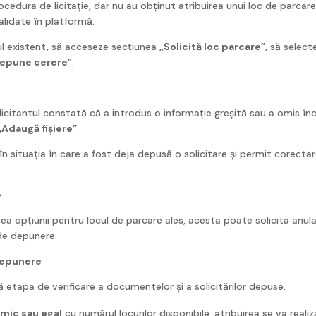
cedura de licitație, dar nu au obținut atribuirea unui loc de parcare
alidate în platformă.
ul existent, să acceseze secțiunea
„Solicită loc parcare”
, să select
epune cerere”
.
solicitantul constată că a introdus o informație greșită sau a omis 
„Adaugă fișiere”
.
 în situația în care a fost deja depusă o solicitare și permit corec
e
rea opțiunii pentru locul de parcare ales, acesta poate solicita anu
 de depunere.
depunere
 etapa de verificare a documentelor și a solicitărilor depuse.
 mic sau egal
cu numărul locurilor disponibile, atribuirea se va reali