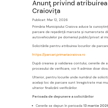
Anunţ privind atribuirea
Craiovița
Primăria Municipiului Craiova aduce la cunoștin
parcare de reședință marcate și numerotate d
autovehiculelor pe domeniul public/privat al mu
Solicitările pentru atribuirea locurilor de parca
https://parcari.primariacraiova.ro
După crearea și validarea contului, cererile de
procesului de verificare, vor fi admise doar dosar
Ulterior, pentru locurile unde numărul de solicită
același loc de parcare sunt înregistrate mai mul
ulterior finalizării verificărilor.
Perioada de depunere a solicitărilor
Cererile se depun în perioada
13 martie 202