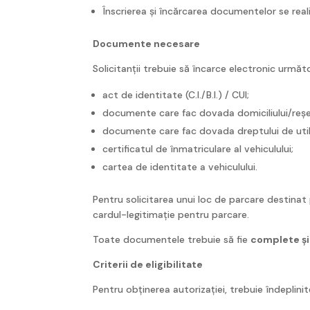
Înscrierea și încărcarea documentelor se rea
Documente necesare
Solicitanții trebuie să încarce electronic urm
act de identitate (C.I./B.I.) / CUI;
documente care fac dovada domiciliului/reședi
documente care fac dovada dreptului de utiliz
certificatul de înmatriculare al vehiculului;
cartea de identitate a vehiculului.
Pentru solicitarea unui loc de parcare destinat 
cardul-legitimație pentru parcare.
Toate documentele trebuie să fie
complete și 
Criterii de eligibilitate
Pentru obținerea autorizației, trebuie îndeplini