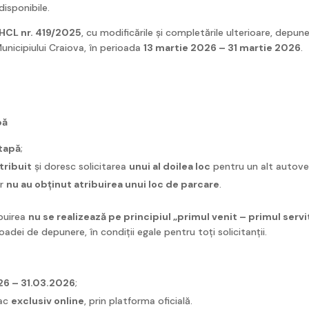
isponibile.
HCL nr. 419/2025
, cu modificările și completările ulterioare, depune
Municipiului Craiova, în perioada
13 martie 2026 – 31 martie 2026
.
pă
etapă
;
tribuit
și doresc solicitarea
unui al doilea loc
pentru un alt autoveh
ar
nu au obținut atribuirea unui loc de parcare
.
ibuirea
nu se realizează pe principiul „primul venit – primul servi
adei de depunere, în condiții egale pentru toți solicitanții.
26 – 31.03.2026
;
fac
exclusiv online
, prin platforma oficială.