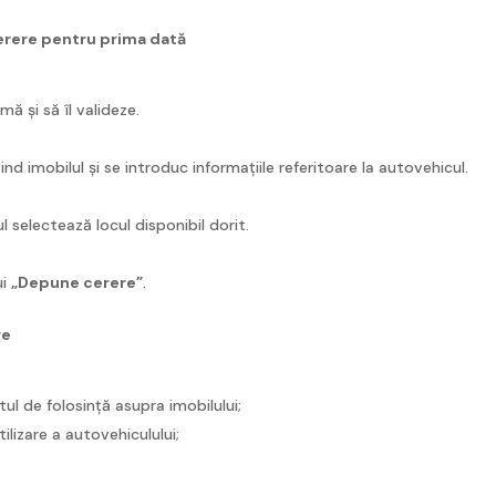
erere pentru prima dată
mă și să îl valideze.
d imobilul și se introduc informațiile referitoare la autovehicul.
rul selectează locul disponibil dorit.
ui
„Depune cerere”
.
re
l de folosință asupra imobilului;
lizare a autovehiculului;