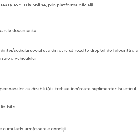
lizează
exclusiv online
, prin platforma oficială.
ătoarele documente:
nței/sediului social sau din care să rezulte dreptul de folosință a u
are a vehiculului;
persoanelor cu dizabilități, trebuie încărcate suplimentar: buletinul,
lizibile
.
te cumulativ următoarele condiții: