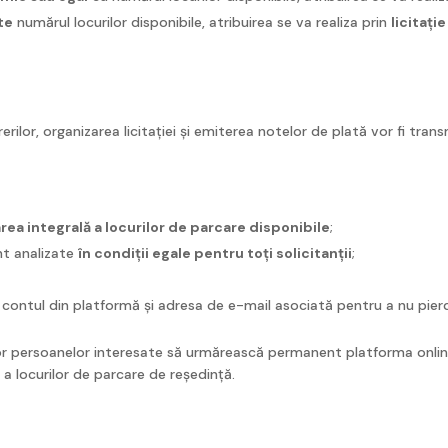
te
numărul locurilor disponibile, atribuirea se va realiza prin
licitați
erilor, organizarea licitației și emiterea notelor de plată vor fi tra
area integrală a locurilor de parcare disponibile
;
unt analizate
în condiții egale pentru toți solicitanții
;
ic contul din platformă și adresa de e-mail asociată pentru a nu pierde
r persoanelor interesate să urmărească permanent platforma online ș
 a locurilor de parcare de reședință.