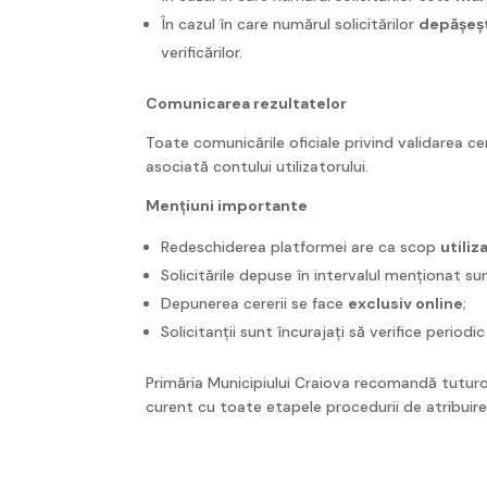
În cazul în care numărul solicitărilor
depășeș
verificărilor.
Comunicarea rezultatelor
Toate comunicările oficiale privind validarea cer
asociată contului utilizatorului.
Mențiuni importante
Redeschiderea platformei are ca scop
utiliz
Solicitările depuse în intervalul menționat s
Depunerea cererii se face
exclusiv online
;
Solicitanții sunt încurajați să verifice period
Primăria Municipiului Craiova recomandă tuturo
curent cu toate etapele procedurii de atribuire