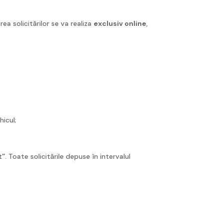
rea solicitărilor se va realiza
exclusiv online
,
icul;
t”
. Toate solicitările depuse în intervalul