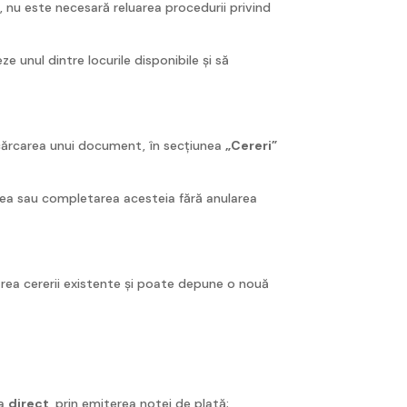
, nu este necesară reluarea procedurii privind
eze unul dintre locurile disponibile și să
încărcarea unui document, în secțiunea
„Cereri”
tarea sau completarea acesteia fără anularea
larea cererii existente și poate depune o nouă
za
direct
, prin emiterea notei de plată;