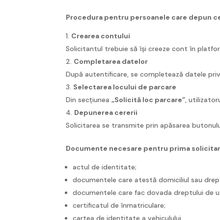
Procedura pentru persoanele care depun c
Crearea contului
Solicitantul trebuie să își creeze cont în platfor
Completarea datelor
După autentificare, se completează datele privin
Selectarea locului de parcare
Din secțiunea
„Solicită loc parcare”
, utilizato
Depunerea cererii
Solicitarea se transmite prin apăsarea butonul
Documente necesare pentru prima solicita
actul de identitate;
documentele care atestă domiciliul sau dreptu
documentele care fac dovada dreptului de uti
certificatul de înmatriculare;
cartea de identitate a vehiculului.