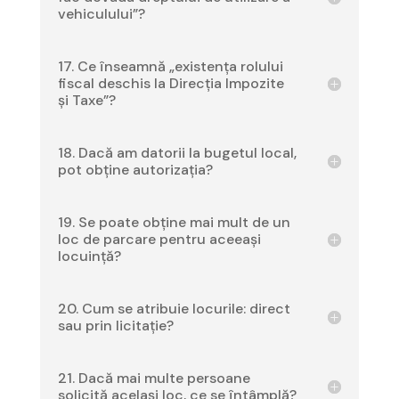
vehiculului”?
17. Ce înseamnă „existența rolului
fiscal deschis la Direcția Impozite
și Taxe”?
18. Dacă am datorii la bugetul local,
pot obține autorizația?
19. Se poate obține mai mult de un
loc de parcare pentru aceeași
locuință?
20. Cum se atribuie locurile: direct
sau prin licitație?
21. Dacă mai multe persoane
solicită același loc, ce se întâmplă?