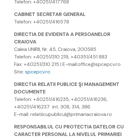
Telefon: +40251/417768
CABINET SECRETAR GENERAL
Telefon: +40251/416578
DIRECTIA DE EVIDENTA A PERSOANELOR
CRAIOVA
Calea UNIRII, Nr. 45, Craiova, 200585
Telefon: +40251/310 219, +40351/451 883
Fax: +40251/310 215 | E-mail:office@spcepcv.ro
Site:
spcepcv.ro
DIRECTIA RELATII PUBLICE ŞI MANAGEMENT
DOCUMENTE
Telefon: +40251/416235, +40251/416236,
+40251/416237 int. 308, 314, 386
E-mail: relatiicupublicul@primariacraiova.ro
RESPONSABILUL CU PROTECTIA DATELOR CU
CARACTER PERSONAL LA NIVELUL PRIMARIEI