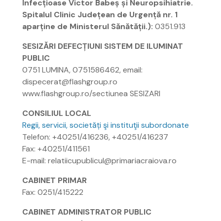
Infecțioase Victor Babeș și Neuropsihiatrie.
Spitalul Clinic Județean de Urgență nr. 1
aparține de Ministerul Sănătății.):
0351.913
SESIZĂRI DEFECȚIUNI SISTEM DE ILUMINAT
PUBLIC
0751 LUMINA, 0751586462, email:
dispecerat@flashgroup.ro
www.flashgroup.ro/sectiunea SESIZARI
CONSILIUL LOCAL
Regii, servicii, societăți şi instituţii subordonate
Telefon: +40251/416236, +40251/416237
Fax: +40251/411561
E-mail: relatiicupublicul@primariacraiova.ro
CABINET PRIMAR
Fax: 0251/415222
CABINET ADMINISTRATOR PUBLIC