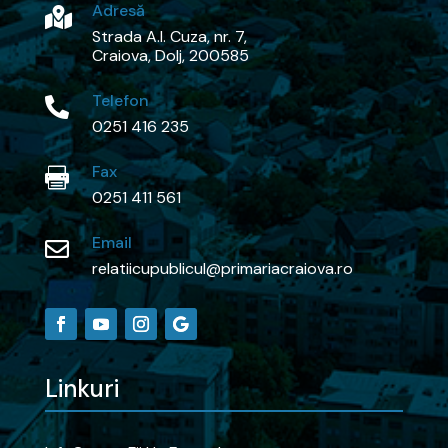
Adresă

Strada A.I. Cuza, nr. 7,
Craiova, Dolj, 200585
Telefon

0251 416 235
Fax

0251 411 561
Email

relatiicupublicul@primariacraiova.ro
Linkuri