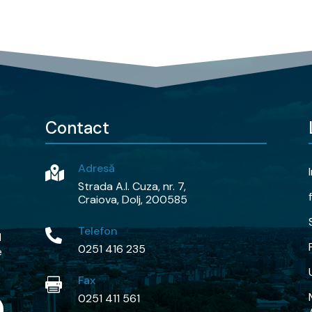
Contact
Adresă

Strada A.I. Cuza, nr. 7,
Craiova, Dolj, 200585
Telefon

d
0251 416 235
e
Fax

0251 411 561