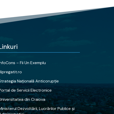
Linkuri
InfoCons – Fii Un Exemplu
fiipregatit.ro
Strategia Națională Anticorupție
Portal de Servicii Electronice
Universitatea din Craiova
Ministerul Dezvoltării, Lucrărilor Publice și