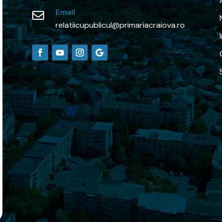
Email

relatiicupublicul@primariacraiova.ro